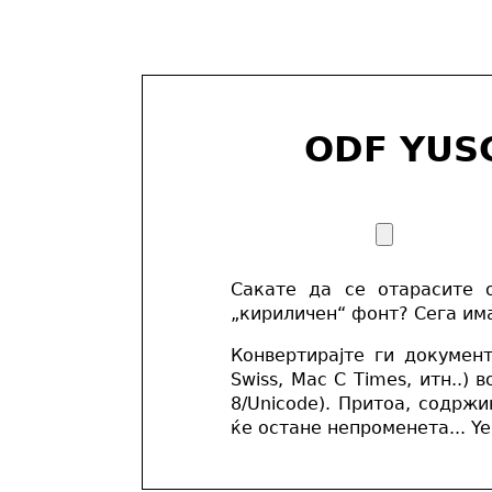
ODF YUSC
Сакате да се отарасите 
„кириличен“ фонт? Сега им
Конвертирајте ги документ
Swiss, Mac C Times, итн..)
8/Unicode). Притоа, содрж
ќе остане непроменета... Ye