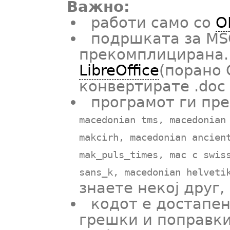
Важно:
работи само со
O
подршката за MS
прекомплицирана. 
LibreOffice
(порано 
конвертирате .doc
програмот ги пр
macedonian tms, macedonian
makcirh, macedonian ancien
mak_puls_times, mac c swis
sans_k, macedonian helveti
знаете некој друг,
кодот е достапен
грешки и поправки